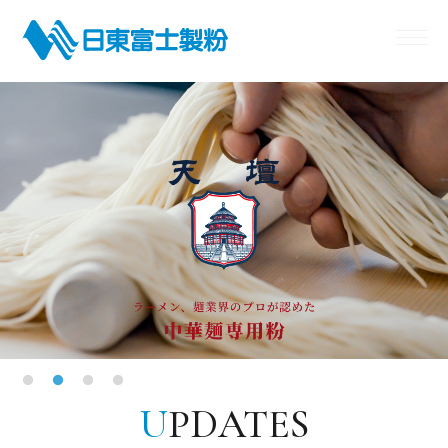
パーパス
プロが選ぶ小麦粉
製品情報
コナレポ
企業情報
サステナビリティ
豆知識
IR
U
PDATES
採用情報