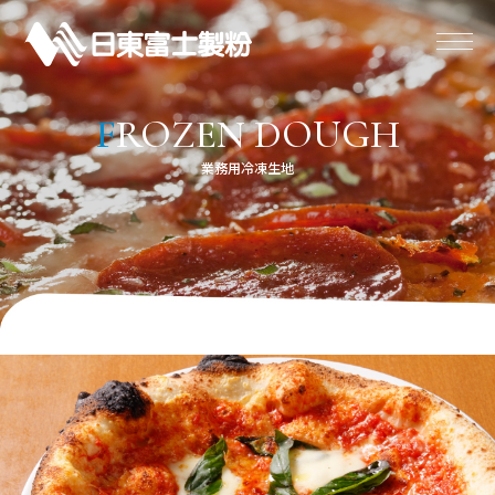
F
ROZEN DOUGH
パーパス
業務用冷凍生地
プロが選ぶ小麦粉
製品情報
コナレポ
企業情報
サステナビリティ
豆知識
IR
採用情報