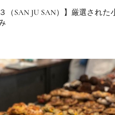
（SAN JU SAN）】厳選され
み